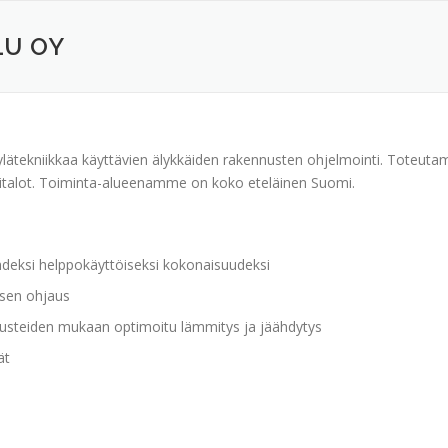
LU OY
lätekniikkaa käyttävien älykkäiden rakennusten ohjelmointi. Toteutam
kotitalot. Toiminta-alueenamme on koko eteläinen Suomi.
yhdeksi helppokäyttöiseksi kokonaisuudeksi
ksen ohjaus
nusteiden mukaan optimoitu lämmitys ja jäähdytys
ät