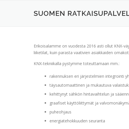
Siirry
sisältöön
SUOMEN RATKAISUPALVE
Erikoisalamme on vuodesta 2016 asti ollut KNX-väy
liiketilat, kuin parasta vaativien asiakkaiden oma
KNX-tekniikalla pystymme toteuttamaan mm.:
rakennuksen eri järjestelmien integrointi 
täysautomaattinen ja mukautuva valaistu
kehittynyt sähkön hintavaihtelun ja sääen
graafiset käyttöliittymät ja valvomonäkym
puheohjaus
energiatehokkuuden seuranta